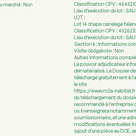
Classification CPV : 454321
du marché : Non
Lieu d’exécution du lot : S
LOT :
Lot 14 chape carrelage faïe
Classification CPV : 452623
Lieu d’exécution du lot : S
Section 6 : Informations c
Visite obligatoire : Non
Autres informations complé
Le pouvoir adjudicateur info
dématérialisé. Le Dossier de
téléchargé gratuitement à l’
le site
https://www.m2a-habitat.fr r
du téléchargement du dossier
recommandé à l’entreprise d
où il renseignera notamment
soumissionnaire, et une adre
modifications éventuelles i
(ajout d’une pièce au DCE, e