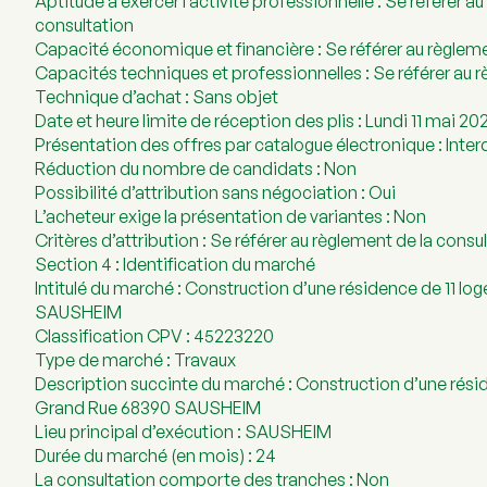
Aptitude à exercer l’activité professionnelle : Se référer a
consultation
Capacité économique et financière : Se référer au règleme
Capacités techniques et professionnelles : Se référer au 
Technique d’achat : Sans objet
Date et heure limite de réception des plis : Lundi 11 mai 20
Présentation des offres par catalogue électronique : Inter
Réduction du nombre de candidats : Non
Possibilité d’attribution sans négociation : Oui
L’acheteur exige la présentation de variantes : Non
Critères d’attribution : Se référer au règlement de la consu
Section 4 : Identification du marché
Intitulé du marché : Construction d’une résidence de 11 l
SAUSHEIM
Classification CPV : 45223220
Type de marché : Travaux
Description succinte du marché : Construction d’une rési
Grand Rue 68390 SAUSHEIM
Lieu principal d’exécution : SAUSHEIM
Durée du marché (en mois) : 24
La consultation comporte des tranches : Non