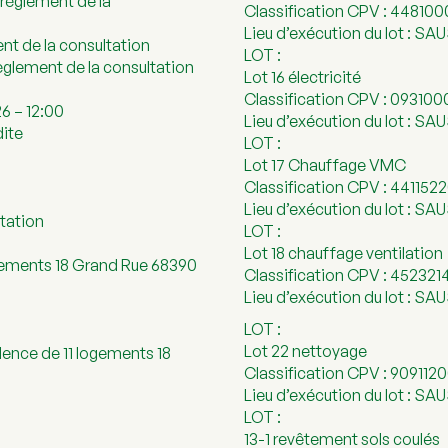
u règlement de la
Classification CPV : 44810
Lieu d’exécution du lot : S
nt de la consultation
LOT :
règlement de la consultation
Lot 16 électricité
Classification CPV : 093100
26 – 12:00
Lieu d’exécution du lot : S
dite
LOT :
Lot 17 Chauffage VMC
Classification CPV : 441152
Lieu d’exécution du lot : S
ltation
LOT :
Lot 18 chauffage ventilation
ogements 18 Grand Rue 68390
Classification CPV : 452321
Lieu d’exécution du lot : S
LOT :
Lot 22 nettoyage
dence de 11 logements 18
Classification CPV : 909112
Lieu d’exécution du lot : S
LOT :
13-1 revêtement sols coulés