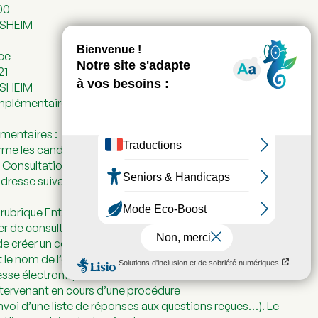
00
AUSHEIM
nce
21
AUSHEIM
omplémentaires
mentaires :
rme les candidats que le dossier de consultation est
 Consultation des Entreprises peut être consulté et
adresse suivante : https://www.marchessecurises.fr ou via
ubrique Entreprises et collectivités Appels d’offres. Lors
 de consultation, il est
e créer un compte sur la plateforme de dématérialisation
 le nom de l’organisme
sse électronique afin de la tenir informée des
ntervenant en cours d’une procédure
nvoi d’une liste de réponses aux questions reçues…). Le