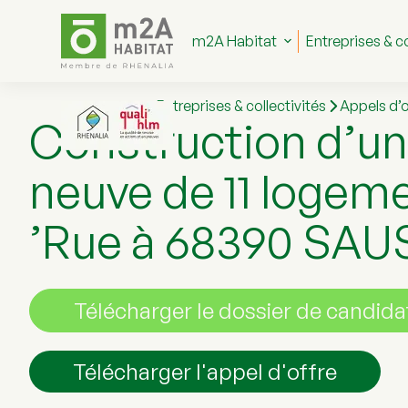
P
a
m2A Habitat
Entreprises & co
s
s
e
r
Entreprises & collectivités
Appels d’o
a
Construction d’un
u
c
o
neuve de 11 logem
n
t
e
’Rue à 68390 SA
n
u
Télécharger le dossier de candida
Télécharger l'appel d'offre