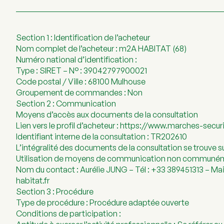
Section 1 : Identification de l’acheteur
Nom complet de l’acheteur : m2A HABITAT (68)
Numéro national d’identification :
Type : SIRET – N° : 39042797900021
Code postal / Ville : 68100 Mulhouse
Groupement de commandes : Non
Section 2 : Communication
Moyens d’accès aux documents de la consultation
Lien vers le profil d’acheteur : https://www.marches-securi
Identifiant interne de la consultation : TR202610
L’intégralité des documents de la consultation se trouve sur
Utilisation de moyens de communication non communéme
Nom du contact : Aurélie JUNG – Tél : +33 389451313 – M
habitat.fr
Section 3 : Procédure
Type de procédure : Procédure adaptée ouverte
Conditions de participation :