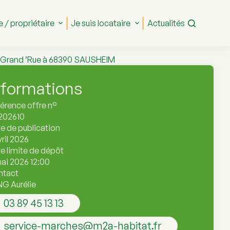
e / propriétaire
Je suis locataire
Actualités
18 Grand ’Rue à 68390 SAUSHEIM
nformations
érence offre n°
202610
e de publication
vril 2026
e limite de dépôt
mai 2026 12:00
ntact
G Aurélie
03 89 45 13 13
service-marches@m2a-habitat.fr