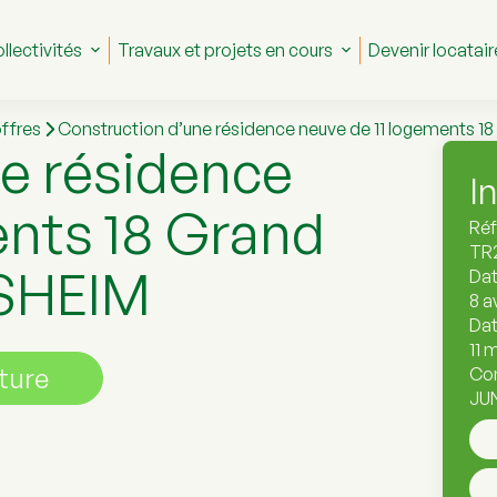
llectivités
Travaux et projets en cours
Devenir locatair
ffres
Construction d’une résidence neuve de 11 logements 
e résidence
I
ents 18 Grand
Réf
TR
USHEIM
Dat
8 a
Dat
11 
ture
Co
JUN