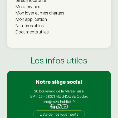
Je suis locataire
Mes services
Mon loyer et mes charges
Mon application
Numéros utiles
Documents utiles
Les infos utiles
Notre siège social
20 boulevard de la Marseillaise
BP 1429 - 68071 MULHOUSE Cedex
crc@m2a-habitat.fr
Liste de nos logements