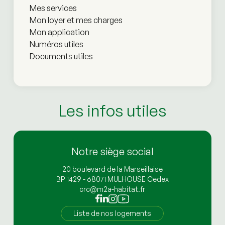
Mes services
Mon loyer et mes charges
Mon application
Numéros utiles
Documents utiles
Les infos utiles
Notre siège social
20 boulevard de la Marseillaise
BP 1429 - 68071 MULHOUSE Cedex
crc@m2a-habitat.fr
Liste de nos logements