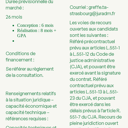
Durée prévisionnelle du
Courriel : greffe.ta-
marché :
strasbourg@juradm.fr
26 mois
Les voies de recours
Conception : 6 mois
ouvertes aux candidats
Réalisation : 8 mois +
sont les suivantes :
GPA
Référé précontractuel
prévu aux articles L.551-1
Conditions de
à L.551-12 du Code de
financement :
justice administrative
(CJA), et pouvant être
Se référer au règlement
exercé avant la signature
de la consultation.
du contrat. Référé
contractuel prévu aux
articles L.551-13 à L.551-
Renseignements relatifs
23 du CJA, et pouvant
à la situation juridique –
être exercé dans les
capacité économique et
délais prévus à l’article R.
capacité technique –
551-7 du CJA. Recours de
références requises :
pleine juridiction ouvert
Capacités techniques et