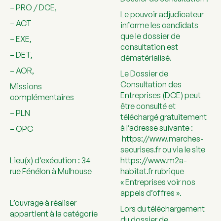
– PRO / DCE,
Le pouvoir adjudicateur
– ACT
informe les candidats
que le dossier de
– EXE,
consultation est
– DET,
dématérialisé.
– AOR,
Le Dossier de
Consultation des
Missions
Entreprises (DCE) peut
complémentaires
être consulté et
– PLN
téléchargé gratuitement
à l’adresse suivante :
– OPC
https://www.marches-
securises.fr
ou via le site
Lieu(x) d’exécution : 34
https://www.m2a-
rue Fénélon à Mulhouse
habitat.fr
rubrique
« Entreprises voir nos
appels d’offres ».
L’ouvrage à réaliser
Lors du téléchargement
appartient à la catégorie
du dossier de