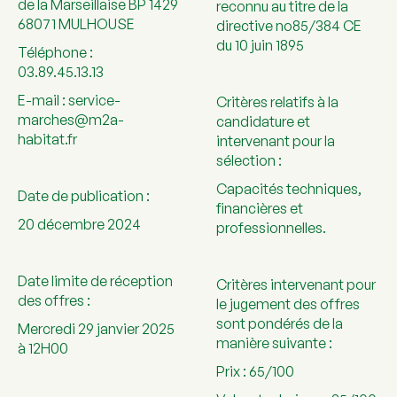
de la Marseillaise BP 1429
reconnu au titre de la
68071 MULHOUSE
directive no85/384 CE
du 10 juin 1895
Téléphone :
03.89.45.13.13
E-mail :
service-
Critères relatifs à la
marches@m2a-
candidature et
habitat.fr
intervenant pour la
sélection :
Capacités techniques,
Date de publication :
financières et
20 décembre 2024
professionnelles.
Date limite de réception
Critères intervenant pour
des offres :
le jugement des offres
sont pondérés de la
Mercredi 29 janvier 2025
manière suivante :
à 12H00
Prix : 65/100