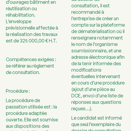
d’ouvrages bâtiment en
consultation, il est
réutilisation ou
recommandé à
réhabilitation.
l’entreprise de créer un
L’enveloppe
compte sur la plateforme
prévisionnelle affectée à
de dématérialisation où il
la réalisation des travaux
renseignera notamment
est de 325 000,00 € H.T.
le nom de l’organisme
soumissionnaire, et une
adresse électronique afin
Compétences exigées :
de la tenir informée des
se référer au règlement
modifications
de consultation.
éventuelles intervenant
en cours d’une procédure
(ajout d’une pièce au
Procédure :
DCE, envoi d’une liste de
La procédure de
réponses aux questions
passation utilisée est : la
reçues…).
procédure adaptée
Le candidat est informé
ouverte. Elle est soumise
que seul l’exemplaire du
aux dispositions des
dossier de consultation