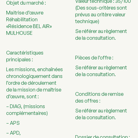
Valeur technique : 35/100
Objet du marché :
(Des sous-critères sont
Maitrise d’œuvre
prévus au critère valeur
Réhabilitation
technique)
«Résidence BEL AIR»
Se référer au règlement
MULHOUSE
de la consultation.
Caractéristiques
Pièces de l’offre :
principales :
Se référer au règlement
Les missions, enchaînées
de la consultation.
chronologiquement dans
l’ordre de déroulement
de la mission de maîtrise
Conditions de remise
d’œuvre, sont :
des offres :
– DIAG, (missions
Se référer au règlement
complémentaires)
de la consultation.
– APS
– APD,
Dossier de consultation :