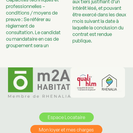
aux tiers justifiant d’un
professionnelles –
intérêt lésé, et pouvant
conditions / moyens de
être exercé dans les deux
preuve : Se référer au
mois suivant la date à
règlement de
laquelle la conclusion du
consultation. Le candidat
contrat est rendue
ou mandataire en cas de
publique.
groupement sera un
Espace Locataire
Mon loyer et mes charges