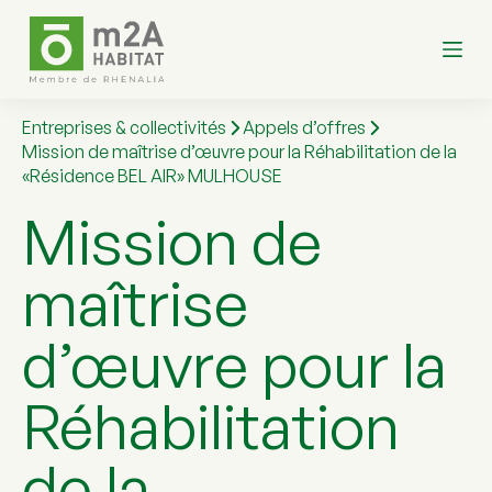
P
a
s
s
e
r
Entreprises & collectivités
Appels d’offres
a
Mission de maîtrise d’œuvre pour la Réhabilitation de la
u
«Résidence BEL AIR» MULHOUSE
c
o
Mission de
n
t
e
maîtrise
n
u
d’œuvre pour la
Réhabilitation
de la