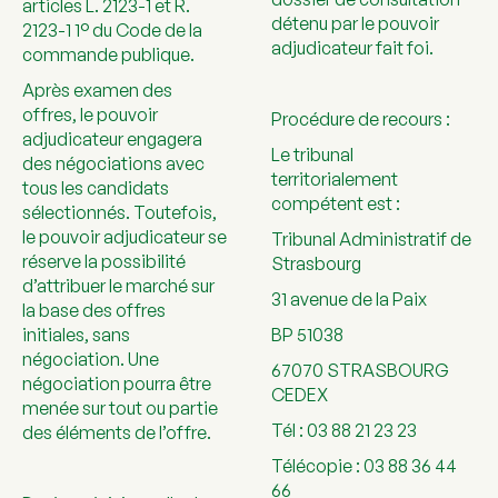
articles L. 2123-1 et R.
détenu par le pouvoir
2123-1 1° du Code de la
adjudicateur fait foi.
commande publique.
Après examen des
offres, le pouvoir
Procédure de recours :
adjudicateur engagera
Le tribunal
des négociations avec
territorialement
tous les candidats
compétent est :
sélectionnés. Toutefois,
le pouvoir adjudicateur se
Tribunal Administratif de
réserve la possibilité
Strasbourg
d’attribuer le marché sur
31 avenue de la Paix
la base des offres
initiales, sans
BP 51038
négociation. Une
67070 STRASBOURG
négociation pourra être
CEDEX
menée sur tout ou partie
Tél : 03 88 21 23 23
des éléments de l’offre.
Télécopie : 03 88 36 44
66