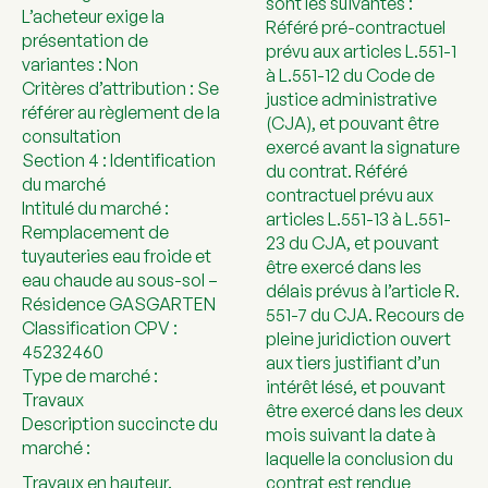
sont les suivantes :
L’acheteur exige la
Référé pré-contractuel
présentation de
prévu aux articles L.551-1
variantes : Non
à L.551-12 du Code de
Critères d’attribution : Se
justice administrative
référer au règlement de la
(CJA), et pouvant être
consultation
exercé avant la signature
Section 4 : Identification
du contrat. Référé
du marché
contractuel prévu aux
Intitulé du marché :
articles L.551-13 à L.551-
Remplacement de
23 du CJA, et pouvant
tuyauteries eau froide et
être exercé dans les
eau chaude au sous-sol –
délais prévus à l’article R.
Résidence GASGARTEN
551-7 du CJA. Recours de
Classification CPV :
pleine juridiction ouvert
45232460
aux tiers justifiant d’un
Type de marché :
intérêt lésé, et pouvant
Travaux
être exercé dans les deux
Description succincte du
mois suivant la date à
marché :
laquelle la conclusion du
Travaux en hauteur.
contrat est rendue