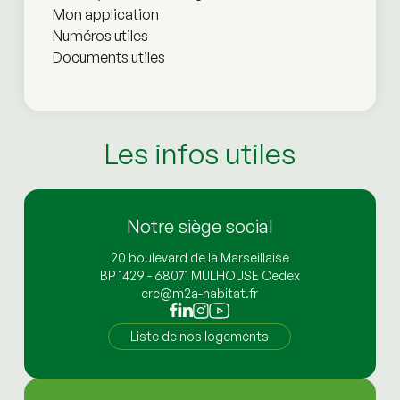
Mon application
Numéros utiles
Documents utiles
Les infos utiles
Notre siège social
20 boulevard de la Marseillaise
BP 1429 - 68071 MULHOUSE Cedex
crc@m2a-habitat.fr
Liste de nos logements