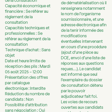
de la consultation
de dématérialisation où il
Capacité économique et
renseignera notamment
financière : Se référer au
le nom de l’organisme
règlement de la
soumissionnaire, et une
consultation
adresse électronique afin
Capacités techniques et
de la tenir informée des
professionnelles : Se
modifications
référer au règlement de la
éventuelles intervenant
consultation
en cours d’une procédure
Technique d’achat : Sans
(ajout d’une pièce au
objet
DCE, envoi d’une liste de
Date et heure limite de
réponses aux questions
réception des plis : Mardi
reçues…). Le candidat
05 août 2025 – 12:00
est informé que seul
Présentation des offres
l’exemplaire du dossier
par catalogue
de consultation détenu
électronique : Interdite
par le pouvoir
Réduction du nombre de
adjudicateur fait foi.
candidats : Non
Les voies de recours
Possibilité d’attribution
ouvertes aux candidats
sans négociation : Oui