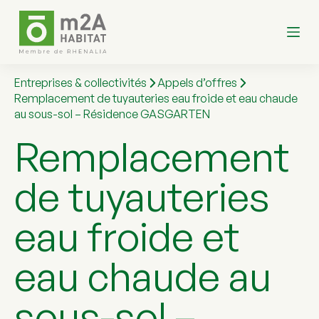
P
a
s
s
e
r
Entreprises & collectivités
Appels d’offres
a
Remplacement de tuyauteries eau froide et eau chaude
u
au sous-sol – Résidence GASGARTEN
c
o
Remplacement
n
t
e
de tuyauteries
n
u
eau froide et
eau chaude au
sous-sol –