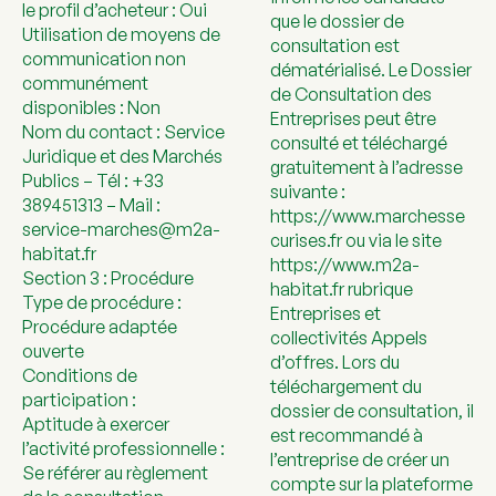
le profil d’acheteur : Oui
que le dossier de
Utilisation de moyens de
consultation est
communication non
dématérialisé. Le Dossier
communément
de Consultation des
disponibles : Non
Entreprises peut être
Nom du contact : Service
consulté et téléchargé
Juridique et des Marchés
gratuitement à l’adresse
Publics – Tél : +33
suivante :
389451313 – Mail :
https://www.marchesse
service-marches@m2a-
curises.fr ou via le site
habitat.fr
https://www.m2a-
Section 3 : Procédure
habitat.fr rubrique
Type de procédure :
Entreprises et
Procédure adaptée
collectivités Appels
ouverte
d’offres. Lors du
Conditions de
téléchargement du
participation :
dossier de consultation, il
Aptitude à exercer
est recommandé à
l’activité professionnelle :
l’entreprise de créer un
Se référer au règlement
compte sur la plateforme