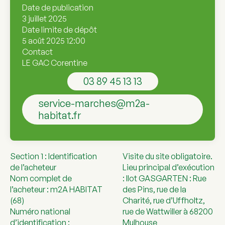
Date de publication
3 juillet 2025
Date limite de dépôt
5 août 2025 12:00
Contact
LE GAC Corentine
03 89 45 13 13
service-marches@m2a-
habitat.fr
Section 1 : Identification
Visite du site obligatoire.
de l’acheteur
Lieu principal d’exécution
Nom complet de
: Ilot GASGARTEN : Rue
l’acheteur : m2A HABITAT
des Pins, rue de la
(68)
Charité, rue d’Uffholtz,
Numéro national
rue de Wattwiller à 68200
d’identification :
Mulhouse