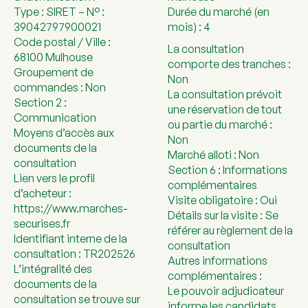
Type : SIRET – N° :
Durée du marché (en
39042797900021
mois) : 4
Code postal / Ville :
La consultation
68100 Mulhouse
comporte des tranches :
Groupement de
Non
commandes : Non
La consultation prévoit
Section 2 :
une réservation de tout
Communication
ou partie du marché :
Moyens d’accès aux
Non
documents de la
Marché alloti : Non
consultation
Section 6 : Informations
Lien vers le profil
complémentaires
d’acheteur :
Visite obligatoire : Oui
https://www.marches-
Détails sur la visite : Se
securises.fr
référer au règlement de la
Identifiant interne de la
consultation
consultation : TR202526
Autres informations
L’intégralité des
complémentaires :
documents de la
Le pouvoir adjudicateur
consultation se trouve sur
informe les candidats