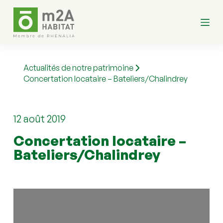
P
a
s
s
e
r
a
Actualités de notre patrimoine
u
Concertation locataire – Bateliers/Chalindrey
c
o
n
t
e
12 août 2019
n
u
Concertation locataire – 
Bateliers/Chalindrey