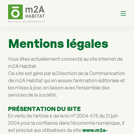
P
a
s
s
e
r
a
Mentions légales
u
c
o
Vous êtes actuellement connecté au site Internet de 
n
t
m2A Habitat.
e
Ce site est géré par la Direction de la Communication 
n
de m2A Habitat qui en assure l’animation éditoriale et 
u
les mises à jour, en liaison avec l’ensemble des 
services de la société.
PRÉSENTATION DU SITE
En vertu de l’article 6 de la loi n° 2004-575 du 21 juin 
2004 pour la confiance dans l’économie numérique, il 
est précisé aux utilisateurs du site 
www.m2a-