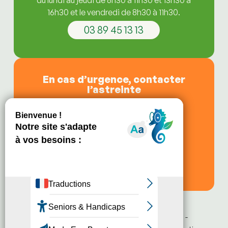
du lundi au jeudi de 8h30 à 11h30 et 13h30 à
16h30 et le vendredi de 8h30 à 11h30.
03 89 45 13 13
En cas d’urgence, contacter
l’astreinte
de 11h30 à 13h30,
le soir après 16h30,
le vendredi après 11h30,
les week-ends et jours fériés.
03 89 21 81 68
© 2024 m2A Habitat - Tous droits réservés -