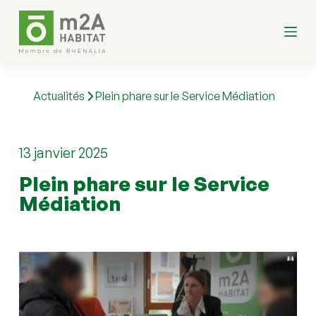
P
a
s
s
e
r
a
Actualités
Plein phare sur le Service Médiation
u
c
o
n
13 janvier 2025
t
e
Plein phare sur le Service 
n
u
Médiation