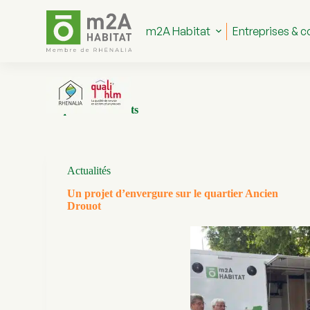
P
a
m2A Habitat
Entreprises & co
s
s
e
r
a
u
Étiquette
habitants
c
o
n
t
e
Actualités
n
u
Un projet d’envergure sur le quartier Ancien
Drouot