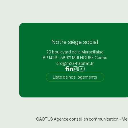
Notre siège social
20 boulevard de la Marseillaise
BP 1429 - 68071 MULHOUSE Cedex
crc@m2a-habitat.fr
Liste de nos logements
CACTUS Agence conseil en communication -
Men