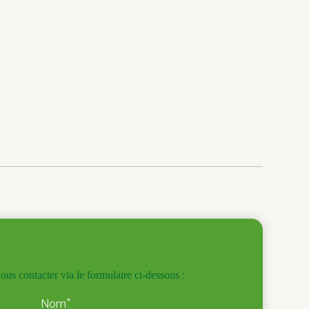
us contacter via le formulaire ci-dessous :
*
Nom