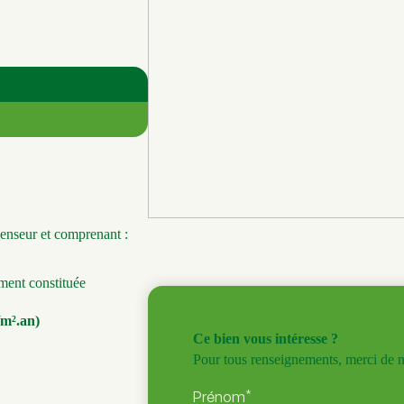
censeur et comprenant :
ement constituée
m².an)
Ce bien vous intéresse ?
Pour tous renseignements, merci de no
*
Prénom