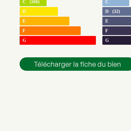
C (166)
C
D
D (32)
E
E
F
F
G
G
Télécharger la fiche du bien