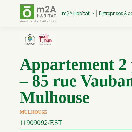
P
a
m2A Habitat
Entreprises & co
s
s
e
r
a
u
c
o
Appartement 2 
n
t
e
– 85 rue Vauba
n
u
Mulhouse
MULHOUSE
11909092/EST