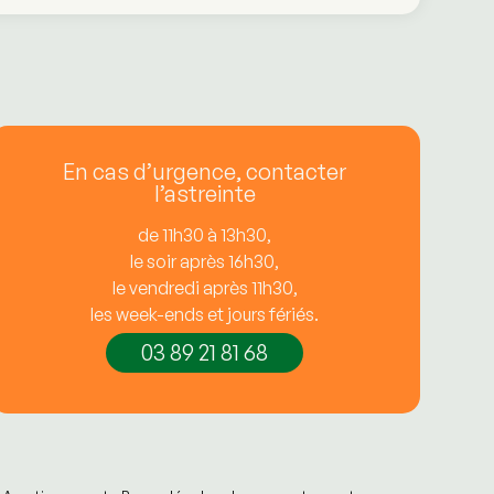
En cas d’urgence, contacter
l’astreinte
de 11h30 à 13h30,
le soir après 16h30,
le vendredi après 11h30,
les week-ends et jours fériés.
03 89 21 81 68