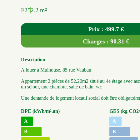
F2
52.2 m²
Prix : 499.7 €
Charges : 90.31 €
Description
A louer à Mulhouse, 85 rue Vauban,
Appartement 2 pièces de 52,20m2 situé au 4e étage avec as
un séjour, une chambre, salle de bain, wc
Une demande de logement locatif social doit être obligatoir
DPE (kWh/m².an)
GES (kg CO2/
A
A
B
B