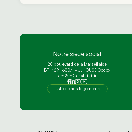
Notre siège social
20 boulevard de la Marseillaise
BP 1429 - 68071 MULHOUSE Cedex
crc@m2a-habitat.fr
Liste de nos logements