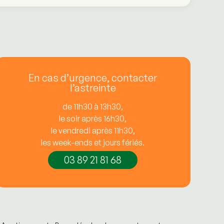
En cas d’urgence, contacter
l’astreinte
de 11h30 à 13h30,
le soir après 16h30,
le vendredi après 11h30,
les week-ends et jours fériés.
03 89 21 81 68