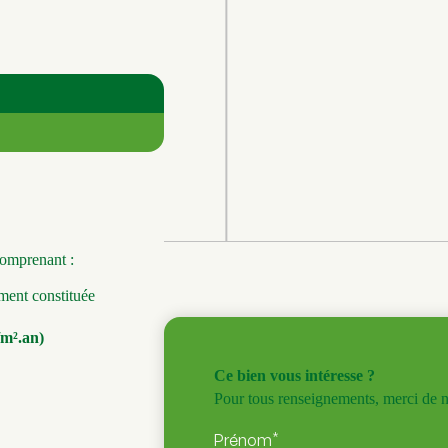
comprenant :
ement constituée
m².an)
Ce bien vous intéresse ?
Pour tous renseignements, merci de no
*
Prénom