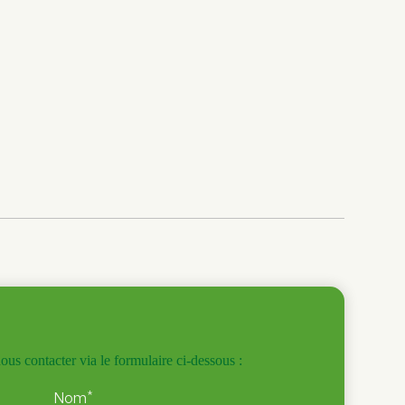
us contacter via le formulaire ci-dessous :
*
Nom