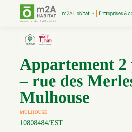
P
a
m2A Habitat
Entreprises & co
s
s
e
r
a
u
c
o
Appartement 2 
n
t
e
– rue des Merle
n
u
Mulhouse
MULHOUSE
10808484/EST