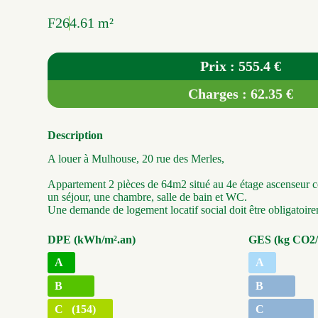
F2
64.61 m²
Prix : 555.4 €
Charges : 62.35 €
Description
A louer à Mulhouse, 20 rue des Merles,
Appartement 2 pièces de 64m2 situé au 4e étage ascenseur 
un séjour, une chambre, salle de bain et WC.
Une demande de logement locatif social doit être obligatoir
DPE (kWh/m².an)
GES (kg CO2/
A
A
B
B
C (154)
C