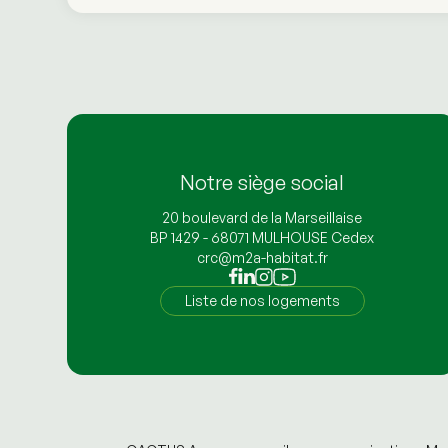
Notre siège social
20 boulevard de la Marseillaise
BP 1429 - 68071 MULHOUSE Cedex
crc@m2a-habitat.fr
Liste de nos logements