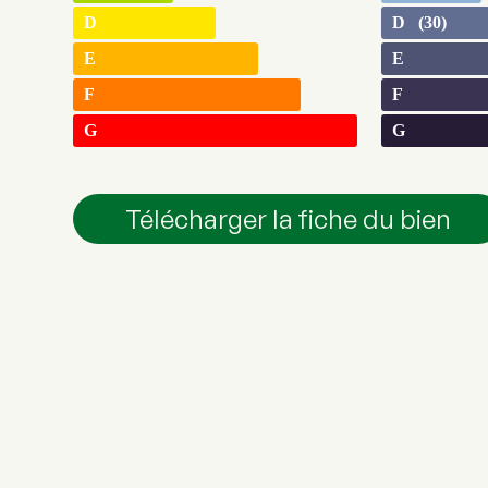
D
D (30)
E
E
F
F
G
G
Télécharger la fiche du bien