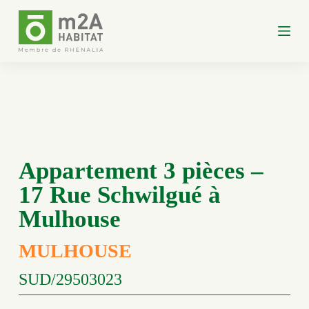
P
a
s
s
e
r
a
u
c
o
n
t
e
Appartement 3 pièces –
n
u
17 Rue Schwilgué à
Mulhouse
MULHOUSE
SUD/29503023