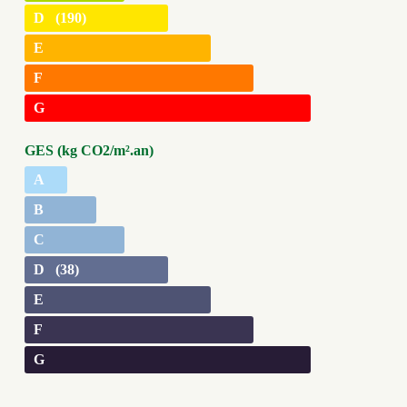
D (190)
E
F
G
GES (kg CO2/m².an)
A
B
C
D (38)
E
F
G