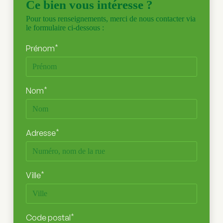
Ce bien vous intéresse ?
Pour tous renseignements, merci de nous contacter via
le formulaire ci-dessous :
*
Prénom
*
Nom
*
Adresse
*
Ville
*
Code postal