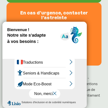
En cas d’urgence, contacter
l’astreinte
de 11h30 à 13h30,
le soir après 16h30,
le vendredi après 11h30,
les week-ends et jours fériés.
03 89 21 81 68
© 2024 m2A Habitat - Tous droits réservés -
CACTUS Agence conseil en communication -
Mentions
légales
-
Déclaration de confidentialité
-
Politique de
cookies
-
Avertissement
-
Bases légales de consentement