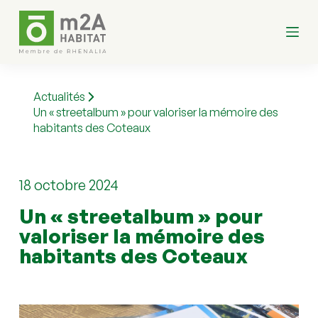
P
a
s
s
e
r
a
Actualités
u
Un « streetalbum » pour valoriser la mémoire des
c
habitants des Coteaux
o
n
t
e
n
18 octobre 2024
u
Un « streetalbum » pour 
valoriser la mémoire des 
habitants des Coteaux